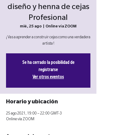
diseño y henna de cejas
Profesional
mié, 25 ago
  |  
Online vía ZOOM
¡ Vas a aprender a construir cejas como una verdadera
artista !
Se ha cerrado la posibilidad de
registrarse
Ver otros eventos
Horario y ubicación
25 ago 2021, 19:00 – 22:00 GMT-3
Online vía ZOOM