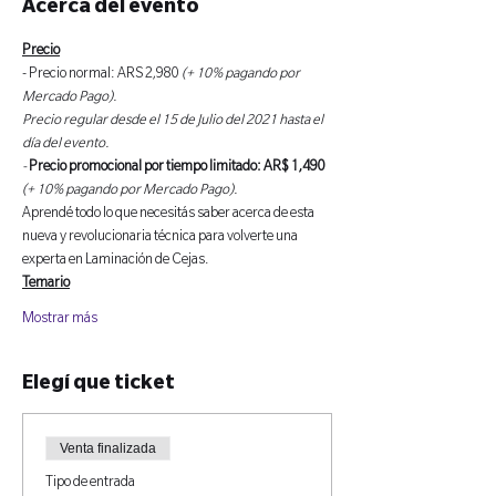
Acerca del evento
Precio
- Precio normal: ARS 2,980 
(+ 10% pagando por 
Mercado Pago).
Precio regular desde el 15 de Julio del 2021 hasta el 
día del evento.
- 
Precio promocional por tiempo limitado: AR$ 1,490
(+ 10% pagando por Mercado Pago).
Aprendé todo lo que necesitás saber acerca de esta 
nueva y revolucionaria técnica para volverte una 
experta en Laminación de Cejas.
Temario
Mostrar más
Elegí que ticket
Venta finalizada
Tipo de entrada