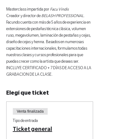
Masterclass impartida por 
Facu Vindis 
Creador y director de 
BELASH PROFESSIONAL
. 
Facundo cuenta con más de 5 años de experiencia en 
extensiones de pestañas técnica clásica, volumen 
ruso, megavolumen, laminación de pestañas y cejas, 
diseño de cejas y henna. Basados en numerosas 
capacitaciones internacionales, formulamos todas 
nuestras clases y cursos profesionales para que 
puedas crecer como la artista que deseas ser.
INCLUYE CERTIFICADO + 7 DÍAS DE ACCESO A LA 
GRABACION DE LA CLASE.
Elegí que ticket
Venta finalizada
Tipo de entrada
Ticket general