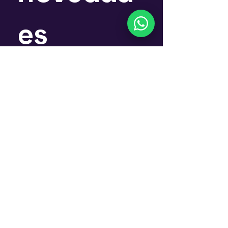
es
Nombre
*
Email
*
Suscríbete
Si, quiero suscribirme al 
Newsletter