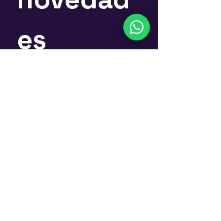
es
Nombre
*
Email
*
Suscríbete
Si, quiero suscribirme al 
Newsletter