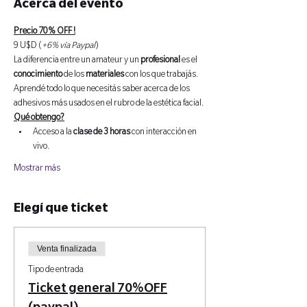
Acerca del evento
Precio 70% OFF !
9 U$D (
+6% vía Paypal
)
La diferencia entre un amateur y un 
profesional 
es el 
conocimiento 
de los 
materiales 
con los que trabajás.
Aprendé todo lo que necesitás saber acerca de los 
adhesivos más usados en el rubro de la estética facial.
Qué obtengo?
Acceso a la 
clase de 3 horas
 con interacción en 
vivo.
Mostrar más
Elegí que ticket
Venta finalizada
Tipo de entrada
Ticket general 70%OFF