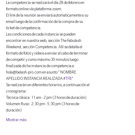
La competencia se realizará el día 28 de febrero en 
formato online vía plataforma zoom.
El link de la reunión se enviará automaticamente a su 
email luego de la confirmación de la compra de su 
ticket de competencia.
Las condiciones de cada instancia se pueden 
encontrar en nuestra web, sección The Fabulash 
Weekend, sección Competencia. Allí se detalla el 
formato de fotos y videos a enviar al cabo de terminar 
de competir y como máximo 30 minutos luego 
finalizada dicha instancia de competencia a 
hola@belash-pro.com en asunto " NOMBRE 
APELLIDO INSTANCIA REALIZADA 
#TFB
"
Se realizarán en diferentes horarios, a continuación el 
cronograma:
Técnica clásica: 11 am - 2 pm (3 horas de duración)
Volumen Ruso:  2:30 pm - 5:30 pm (3 horas de 
duración)
Mostrar más