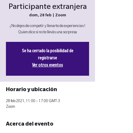
Participante extranjera
dom, 28 feb
  |  
Zoom
¡ No dejes de competir y llenarte de experiencias !
Quien dice si no te llevás una sorpresa
Se ha cerrado la posibilidad de
registrarse
Ver otros eventos
Horario y ubicación
28 feb 2021, 11:00 – 17:00 GMT-3
Zoom
Acerca del evento