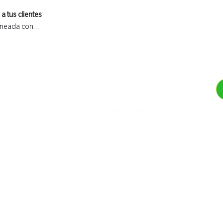
a tus clientes
lineada con…
et
de