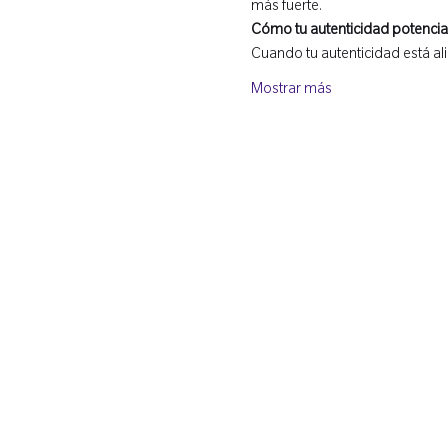
más fuerte.
Cómo tu autenticidad potencia 
Cuando tu autenticidad está a
Mostrar más
Suscríb
e a las 
noveda