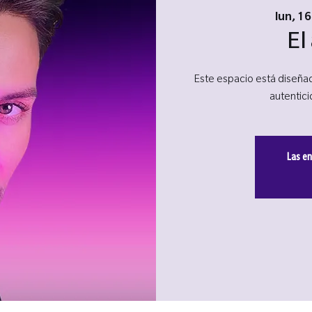
lun, 1
El
Este espacio está diseñad
autentic
Las en