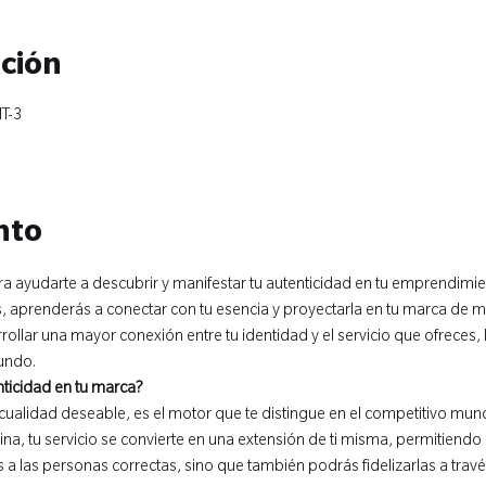
ación
T-3
nto
a ayudarte a descubrir y manifestar tu autenticidad en tu emprendimie
os, aprenderás a conectar con tu esencia y proyectarla en tu marca de m
llar una mayor conexión entre tu identidad y el servicio que ofreces, 
fundo.
nticidad en tu marca?
 cualidad deseable, es el motor que te distingue en el competitivo mu
na, tu servicio se convierte en una extensión de ti misma, permitiendo q
ás a las personas correctas, sino que también podrás fidelizarlas a tra