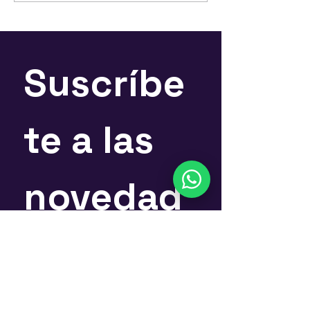
negocio. Elaborar su propia planilla enfocada a la
administración de emprendimientos y centros de
estética, para lograr un análisis del mismo y tomar
decisiones enfocadas en el plan de negocio.
Suscríbe
A quién está dirigido este curso?
A aquellos que estén por comenzar su
emprendimiento en el rubro estético y a quienes ya
tienen uno en marcha pero aún no aplican gestión
te a las 
empresarial.
No se necesita tener conocimiento
previo!
En este curso aprenderás desde cero las
herramientas para administrar y gestionar tu centro
de estética.
novedad
Qué obtengo?
Acceso a la
clase
con interacción en vivo.
es
Acceso a la
grabación de la clase por hasta 30
días.
Acceso al
material
con toda la información
teórica vista en clase.
Nombre
*
Acceso a nuestra
tienda online
donde podrás
adquirir todos los insumos profesionales