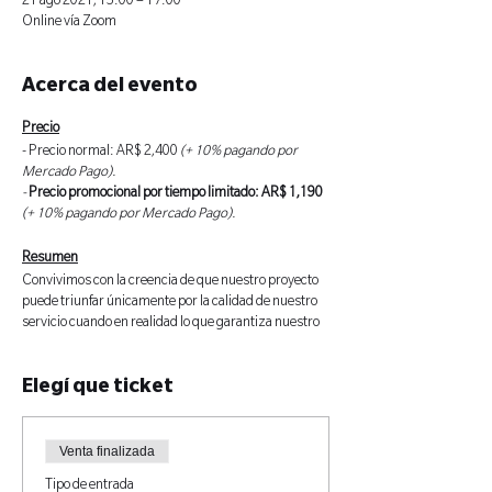
21 ago 2021, 15:00 – 17:00
Online vía Zoom
Acerca del evento
Precio
- Precio normal: AR$ 2,400
(+ 10% pagando por
Mercado Pago).
-
Precio promocional por tiempo limitado: AR$ 1,190
(+ 10% pagando por Mercado Pago).
Resumen
Convivimos con la creencia de que nuestro proyecto
puede triunfar únicamente por la calidad de nuestro
servicio cuando en realidad lo que garantiza nuestro
éxito es el conocimiento integral de nuestro modelo de
negocio.
Elegí que ticket
En este curso vas a aprender cómo planificar la
estrategia de tu negocio para luego lograr tus
objetivos aplicando gestión empresarial orientado a
emprendedores de centros de estética.
Venta finalizada
Tipo de entrada