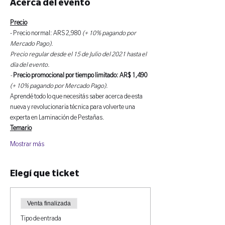
Acerca del evento
Precio
- Precio normal: ARS 2,980 
(+ 10% pagando por 
Mercado Pago).
Precio regular desde el 15 de Julio del 2021 hasta el 
día del evento.
- 
Precio promocional por tiempo limitado: AR$ 1,490
(+ 10% pagando por Mercado Pago).
Aprendé todo lo que necesitás saber acerca de esta 
nueva y revolucionaria técnica para volverte una 
experta en Laminación de Pestañas.
Temario
Mostrar más
Elegí que ticket
Venta finalizada
Tipo de entrada