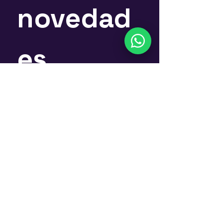
novedad
es
Nombre
*
Email
*
Suscríbete
Si, quiero suscribirme al 
Newsletter