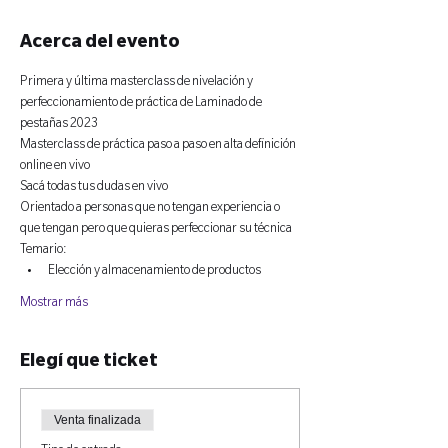
Acerca del evento
Primera y última masterclass de nivelación y 
perfeccionamiento de práctica de Laminado de 
pestañas 2023
Masterclass de práctica paso a paso en alta definición 
online en vivo
Sacá todas tus dudas en vivo 
Orientado a personas que no tengan experiencia o 
que tengan pero que quieras perfeccionar su técnica
Temario:
Elección y almacenamiento de productos
Mostrar más
Elegí que ticket
Venta finalizada