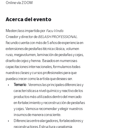
Online vía ZOOM
Acerca del evento
Masterclass impartida por 
Facu Vindis
Creador y director de 
BELASH PROFESSIONAL
. 
Facundo cuenta con más de 5 años de experiencia en 
extensiones de pestañas técnica clásica, volumen 
ruso, megavolumen, laminación de pestañas y cejas, 
diseño de cejas y henna. Basados en numerosas 
capacitaciones internacionales, formulamos todas 
nuestras clases y cursos profesionales para que 
puedas crecer como la artista que deseas ser.
Temario
 : Veremos las principales diferencias y 
caracteristicas a nivel químico y reactivo de los 
productos más utilizados dentro del mercado 
en fortalecimiento y reconstrucción de pestañas 
y cejas. Vamos a recomendar y elegir nuestros 
insumos de manera consciente.
Diferencias entre alargadores, fortalecedores y 
reconstructores.Estructura y anatomia 