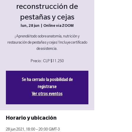
reconstrucción de
pestañas y cejas
lun, 28 jun
  |  
Online vía ZOOM
¡ Aprendé todo sobre anatomía, nutrición y
restauración de pestañas y cejas ! Incluye certificado
de asistencia.
Precio : CLP $11.250
Se ha cerrado la posibilidad de
registrarse
Ver otros eventos
Horario y ubicación
28 jun 2021, 18:00 – 20:00 GMT-3