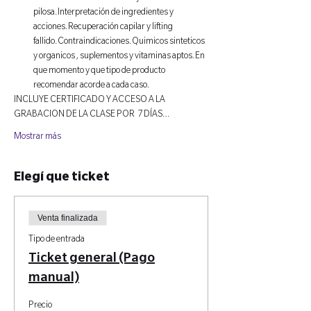
pilosa.Interpretación de ingredientes y 
acciones.Recuperación capilar y lifting 
fallido.Contraindicaciones.Quimicos sinteticos 
y organicos , suplementos y vitaminas aptos.En 
que momento y que tipo de producto 
recomendar acorde a cada caso.
INCLUYE CERTIFICADO Y ACCESO A LA 
GRABACION DE LA CLASE POR  7 DÍAS…
Mostrar más
Elegí que ticket
Venta finalizada
Tipo de entrada
Ticket general (Pago
manual)
Precio