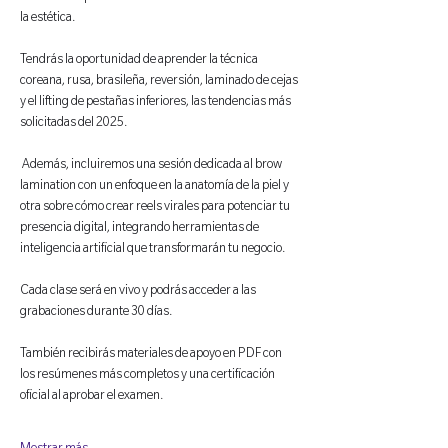
la estética.
Tendrás la oportunidad de aprender la técnica 
coreana, rusa, brasileña, reversión, laminado de cejas 
y el lifting de pestañas inferiores, las tendencias más 
solicitadas del 2025.
 Además, incluiremos una sesión dedicada al brow 
lamination con un enfoque en la anatomía de la piel y 
otra sobre cómo crear reels virales para potenciar tu 
presencia digital, integrando herramientas de 
inteligencia artificial que transformarán tu negocio.
Cada clase será en vivo y podrás acceder a las 
grabaciones durante 30 días. 
También recibirás materiales de apoyo en PDF con 
los resúmenes más completos y una certificación 
oficial al aprobar el examen.