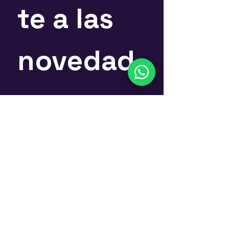
te a las 
novedad
es
Nombre
*
Email
*
Suscríbete
Si, quiero suscribirme al 