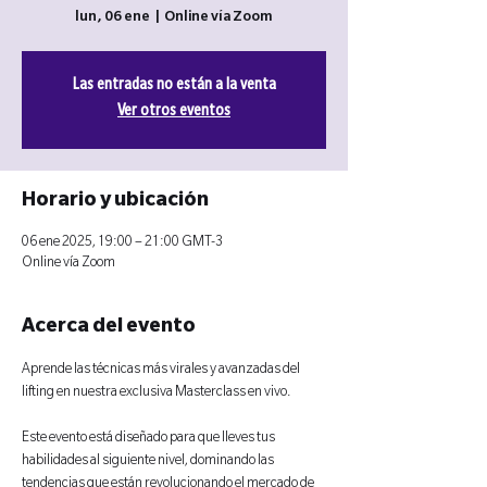
lun, 06 ene
  |  
Online vía Zoom
Las entradas no están a la venta
Ver otros eventos
Horario y ubicación
06 ene 2025, 19:00 – 21:00 GMT-3
Online vía Zoom
Acerca del evento
Aprende las técnicas más virales y avanzadas del 
lifting en nuestra exclusiva Masterclass en vivo. 
Este evento está diseñado para que lleves tus 
habilidades al siguiente nivel, dominando las 
tendencias que están revolucionando el mercado de 