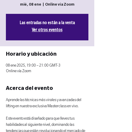
mié, 08 ene
  |  
Online vía Zoom
Las entradas no están a la venta
Ver otros eventos
Horario y ubicación
08 ene 2025, 19:00 – 21:00 GMT-3
Online vía Zoom
Acerca del evento
Aprende las técnicas más virales y avanzadas del 
lifting en nuestra exclusiva Masterclass en vivo. 
Este evento está diseñado para que lleves tus 
habilidades al siguiente nivel, dominando las 
tendencias que están revolucionando el mercado de 