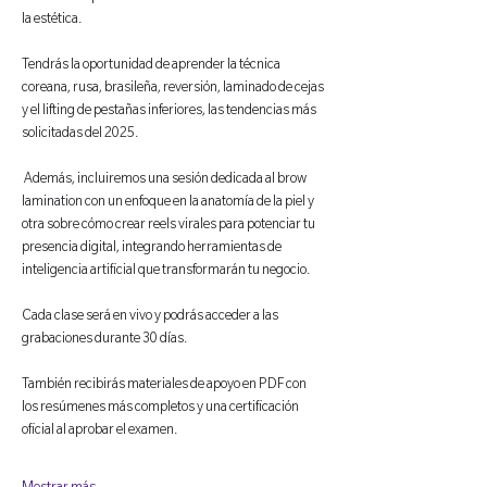
la estética.
Tendrás la oportunidad de aprender la técnica 
coreana, rusa, brasileña, reversión, laminado de cejas 
y el lifting de pestañas inferiores, las tendencias más 
solicitadas del 2025.
 Además, incluiremos una sesión dedicada al brow 
lamination con un enfoque en la anatomía de la piel y 
otra sobre cómo crear reels virales para potenciar tu 
presencia digital, integrando herramientas de 
inteligencia artificial que transformarán tu negocio.
Cada clase será en vivo y podrás acceder a las 
grabaciones durante 30 días. 
También recibirás materiales de apoyo en PDF con 
los resúmenes más completos y una certificación 
oficial al aprobar el examen.