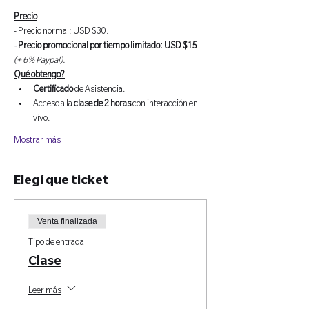
Precio
- Precio normal: USD $30
.
- 
Precio promocional por tiempo limitado: USD $15
(+ 6% Paypal).
Qué obtengo?
Certificado 
de Asistencia.
Acceso a la 
clase de 2 horas
 con interacción en 
vivo.
Mostrar más
Elegí que ticket
Venta finalizada
Tipo de entrada
Clase
Leer más