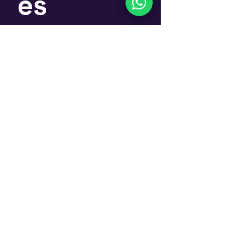
es
Nombre
*
Email
*
Suscríbete
Si, quiero suscribirme al 
Newsletter
Contáctanos
Envianos un whatsapp