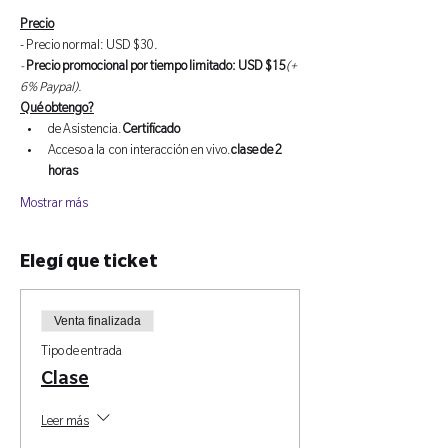
Precio
- Precio normal: USD $30
.
- 
Precio promocional por tiempo limitado: USD $15
(+ 
6% Paypal).
Qué obtengo?
de Asistencia.
Certificado 
Acceso a la 
 con interacción en vivo.
clase de 2 
horas
Mostrar más
Elegí que ticket
Venta finalizada
Tipo de entrada
Clase
Leer más