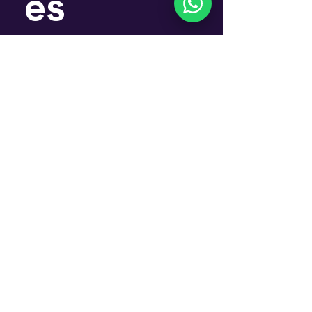
es
Nombre
*
Email
*
Suscríbete
Si, quiero suscribirme al 
Newsletter
Contáctanos
Envianos un whatsapp