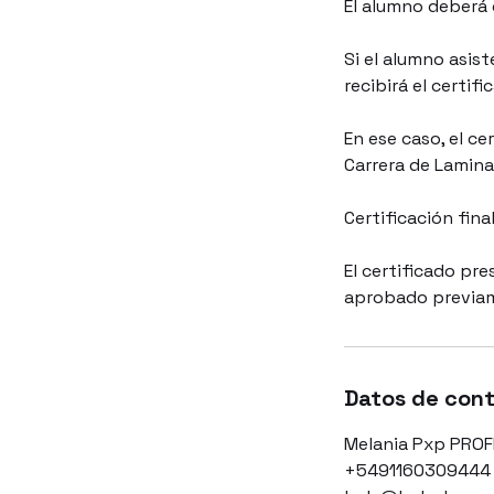
El alumno deberá 
Si el alumno asist
recibirá el certif
En ese caso, el c
Carrera de Lamina
Certificación fina
El certificado pre
aprobado previame
Datos de con
Melania Pxp PROFE
+5491160309444