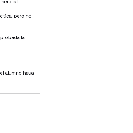
esencial.
áctica, pero no
aprobada la
o el alumno haya
.