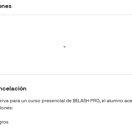
ones
ancelación
eserva para un curso presencial de BELASH PRO, el alumno ac
iones:
gros