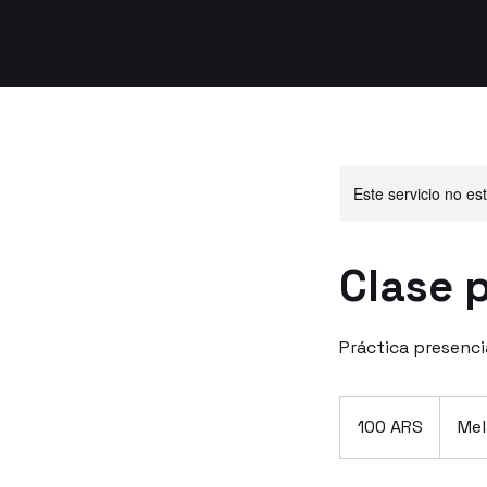
Este servicio no e
Clase 
Práctica presenci
100
pesos
100 ARS
Mel
argentinos