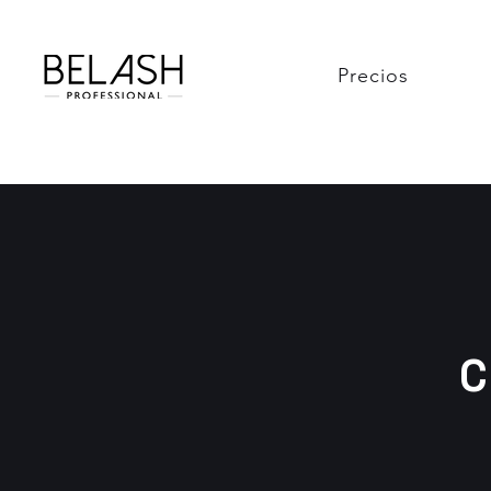
Precios
C